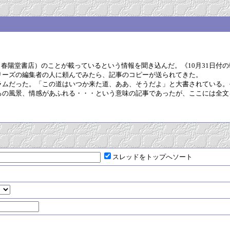
』（春陽堂書店）のことが載っているという情報を聞き込んだ。《10月31日
リーズの編集者の人に頼んでみたら、記事のコピーが送られてきた。
ラムだった。「この道はいつか来た道、ああ、そうだよ」と大書されている。
ろの風景、情感があふれる・・・という意味の記事であったが、ここには全文
スレッドをトップへソート