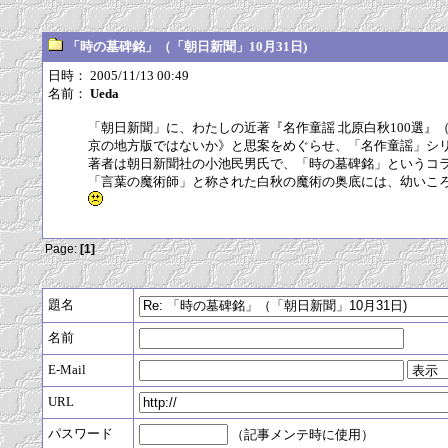
「時の墓碑銘」（「朝日新聞」10月31日)
日時： 2005/11/13 00:49
名前：
Ueda
「朝日新聞」に、わたしの近著『名作童謡 北原白秋100選
京の地方版ではないか》と思案をめぐらせ、「名作童謡」シ
著者は朝日新聞社の小池民男氏で、「時の墓碑銘」というコ
「言葉の魔術師」と称された白秋の魔術の奥底には、幼いこ
Page:
[1]
題名
名前
E-Mail
URL
パスワード
（記事メンテ時に使用）