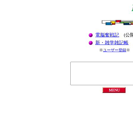
電脳奮戦記
(公開
新・雑学雑記帳
(
※
ユーザー登録
※